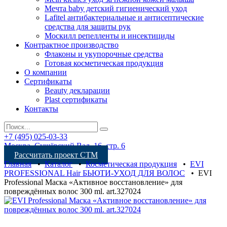
Мечта baby детский гигиенический уход
Lafitel антибактериальные и антисептические
средства для защиты рук
Москилл репелленты и инсектициды
Контрактное производство
Флаконы и укупорочные средства
Готовая косметическая продукция
О компании
Сертификаты
Beauty декларации
Plast сертификаты
Контакты
+7 (495) 025-03-33
Москва, Сущёвский Вал, 16, стр. 6
Рассчитать проект СТМ
Главная
•
Каталог
•
Косметическая продукция
•
EVI
PROFESSIONAL Hair БЬЮТИ-УХОД ДЛЯ ВОЛОС
•
EVI
Professional Маска «Активное восстановление» для
повреждённых волос 300 ml. art.327024