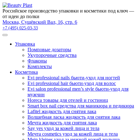
×
Российское производство упаковки и косметики под ключ —
от идеи до полки
Москва, Сущёвский Вал, 16, стр. 6
+7 (495) 025-03-33
Упаковка
Помповые дозаторы
Укупорочные средства
Флаконы
Комплекты
Косметика
Evi professional nails бьюти-уход для ногтей
Evi professional hair бьюти-уход для волос
Evi salon professional men’s style бьюти-уход для
мужчин
Horeca товары для отелей и гостиниц
Smart box nail средства для маникюра и педикюра
Lafitel жидкость для снятия лака
Волшебная ласка жидкость для снятия лака
Мечта жидкость для снятия лака
Say yes уход за кожей лица и тела
Мечта cosmetics уход за кожей лица и тела
Mein kleines уход за нежной кожей малыша