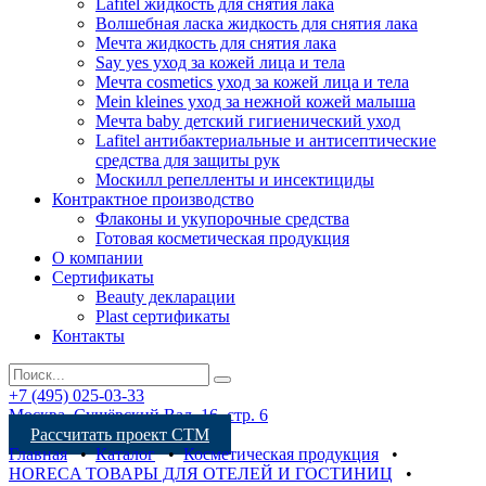
Lafitel жидкость для снятия лака
Волшебная ласка жидкость для снятия лака
Мечта жидкость для снятия лака
Say yes уход за кожей лица и тела
Мечта cosmetics уход за кожей лица и тела
Mein kleines уход за нежной кожей малыша
Мечта baby детский гигиенический уход
Lafitel антибактериальные и антисептические
средства для защиты рук
Москилл репелленты и инсектициды
Контрактное производство
Флаконы и укупорочные средства
Готовая косметическая продукция
О компании
Сертификаты
Beauty декларации
Plast сертификаты
Контакты
+7 (495) 025-03-33
Москва, Сущёвский Вал, 16, стр. 6
Рассчитать проект СТМ
Главная
•
Каталог
•
Косметическая продукция
•
HORECA ТОВАРЫ ДЛЯ ОТЕЛЕЙ И ГОСТИНИЦ
•