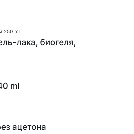
ель-лака, биогеля,
40 ml
без ацетона