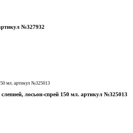
артикул №327932
лепней, лосьон-спрей 150 мл. артикул №325013