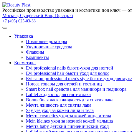
Российское производство упаковки и косметики под ключ — от
Москва, Сущёвский Вал, 16, стр. 6
+7 (495) 025-03-33
Упаковка
Помповые дозаторы
Укупорочные средства
Флаконы
Комплекты
Косметика
Evi professional nails бьюти-уход для ногтей
Evi professional hair бьюти-уход для волос
Evi salon professional men’s style бьюти-уход для му
Horeca товары для отелей и гостиниц
Smart box nail средства для маникюра и педикюра
Lafitel жидкость для снятия лака
Волшебная ласка жидкость для снятия лака
Мечта жидкость для снятия лака
Say yes уход за кожей лица и тела
Мечта cosmetics уход за кожей лица и тела
Mein kleines уход за нежной кожей малыша
Мечта baby детский гигиенический уход
Lafitel антибактериальные и антисептические средс