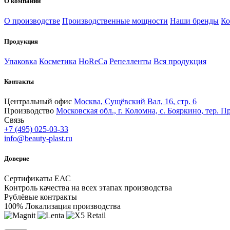
О компании
О производстве
Производственные мощности
Наши бренды
Ко
Продукция
Упаковка
Косметика
HoReCa
Репелленты
Вся продукция
Контакты
Центральный офис
Москва, Сущёвский Вал, 16, стр. 6
Производство
Московская обл., г. Коломна, с. Бояркино, тер. Пр
Связь
+7 (495) 025-03-33
info@beauty-plast.ru
Доверие
Сертификаты ЕАС
Контроль качества на всех этапах производства
Рублёвые контракты
100% Локализация производства