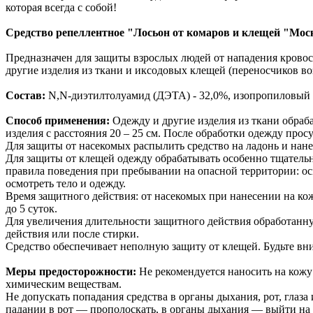
которая всегда с собой!
Средство репеллентное "Лосьон от комаров и клещей "Мо
Предназначен для защиты взрослых людей от нападения кровосо
другие изделия из ткани и иксодовых клещей (переносчиков во
Состав:
N,N-диэтилтолуамид (ДЭТА) - 32,0%, изопропиловый с
Способ применения:
Одежду и другие изделия из ткани обраб
изделия с расстояния 20 – 25 см. После обработки одежду прос
Для защиты от насекомых распылить средство на ладонь и нанес
Для защиты от клещей одежду обрабатывать особенно тщательно
правила поведения при пребывании на опасной территории: осма
осмотреть тело и одежду.
Время защитного действия: от насекомых при нанесении на кож
до 5 суток.
Для увеличения длительности защитного действия обработанн
действия или после стирки.
Средство обеспечивает неполную защиту от клещей. Будьте вн
Меры предосторожности:
Не рекомендуется наносить на кож
химическим веществам.
Не допускать попадания средства в органы дыхания, рот, глаза
падании в рот — прополоскать, в органы дыхания — выйти на 