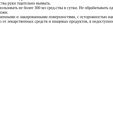
дства руки тщательно вымыть.
льзовать не более 300 мл сред-ства в сутки. Не обрабатывать о
кожи.
ашенными и лакированными поверхностями, с осторожностью нан
о от лекарственных средств и пищевых продуктов, в недоступном