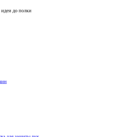
 идеи до полки
жчин
тва для защиты рук