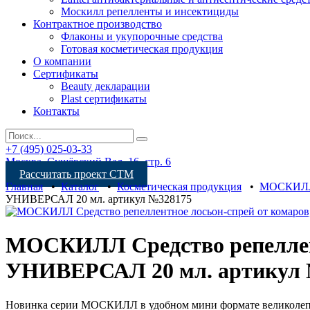
Москилл репелленты и инсектициды
Контрактное производство
Флаконы и укупорочные средства
Готовая косметическая продукция
О компании
Сертификаты
Beauty декларации
Plast сертификаты
Контакты
+7 (495) 025-03-33
Москва, Сущёвский Вал, 16, стр. 6
Рассчитать проект СТМ
Главная
•
Каталог
•
Косметическая продукция
•
МОСКИЛ
УНИВЕРСАЛ 20 мл. артикул №328175
МОСКИЛЛ Средство репеллент
УНИВЕРСАЛ 20 мл. артикул 
Новинка серии МОСКИЛЛ в удобном мини формате великолепно