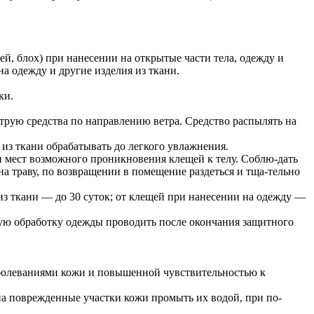
й, блох) при нанесении на открытые части тела, одежду и
а одежду и другие изделия из ткани.
ки.
струю средства по направлению ветра. Средство распылять на
 из ткани обрабатывать до легкого увлажнения.
 и мест возможного проникновения клещей к телу. Соблю-дать
на траву, по возвращении в помещение раздеться и тща-тельно
из ткани — до 30 суток; от клещей при нанесении на одежду —
ую обработку одежды проводить после окончания защитного
аболеваниями кожи и повышенной чувствительностью к
 на поврежденные участки кожи промыть их водой, при по-