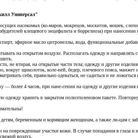
скилл Универсал"
сущих насекомых (ко-маров, мокрецов, москитов, мошек, слепне
збудителей клещевого энцефалита и боррелиоза) при нанесении н
пирт, эфирное масло цитронеллы, вода, функциональные добав
атывать на открытом воздухе. Располагать одежду и направлять 
ушить.
ти, не втирая, на открытые части тела; одежду и другие изделия
, вокруг щиколоток, коле-ней, бедер, плечевого пояса, манжет
тривать себя, правильно одеваться, не садиться и не ложиться 
у — более 4 часов, при нане-сении на одежду и другие изделия 
ую одежду хранить в закрытом полиэтиленовом пакете. Повторн
имательны!
у детям, беременным и кормящим женщинам, а также ли-цам с з
 и на поврежденные участки кожи. В случае попадания в глаза и
свежий воздух.