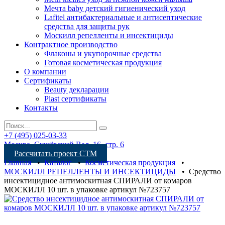
Мечта baby детский гигиенический уход
Lafitel антибактериальные и антисептические
средства для защиты рук
Москилл репелленты и инсектициды
Контрактное производство
Флаконы и укупорочные средства
Готовая косметическая продукция
О компании
Сертификаты
Beauty декларации
Plast сертификаты
Контакты
+7 (495) 025-03-33
Москва, Сущёвский Вал, 16, стр. 6
Рассчитать проект СТМ
Главная
•
Каталог
•
Косметическая продукция
•
МОСКИЛЛ РЕПЕЛЛЕНТЫ И ИНСЕКТИЦИДЫ
•
Средство
инсектицидное антимоскитная СПИРАЛИ от комаров
МОСКИЛЛ 10 шт. в упаковке артикул №723757