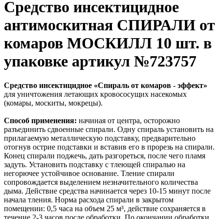
Средство инсектицидное
антимоскитная СПИРАЛИ от
комаров МОСКИЛЛ 10 шт. в
упаковке артикул №723757
Средство инсектицидное «Спираль от комаров - эффект»
для уничтожения летающих кровососущих насекомых
(комары, москиты, мокрецы).
Способ применения:
начиная от центра, осторожно
разъединить сдвоенные спирали. Одну спираль установить на
прилагаемую металлическую подставку, предварительно
отогнув острие подставки и вставив его в прорезь на спирали.
Конец спирали поджечь, дать разгореться, после чего пламя
задуть. Установить подставку с тлеющей спиралью на
негорючее устойчивое основание. Тление спирали
сопровождается выделением незначительного количества
дыма. Действие средства начинается через 10-15 минут после
начала тления. Норма расхода спирали в закрытом
помещении: 0,5 часа на объем 25 м³, действие сохраняется в
течение 2-3 часов после обработки. По окончании обработки