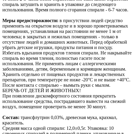
спираль затушить и хранить в упаковке до следующего
использования. Время полного сгорания спирали - 6-7 часов.
Меры предосторожности:
в присутствии людей средство
применять на открытом воздухе и в хорошо проветриваемых
помещениях, устанавливая на расстоянии не менее 1 м от
человека; в закрытых и нежилых помещениях - только в
отсутствие людей и домашних животных. Перед обработкой
убрать детские игрушки, продукты питания и посуду.
Избегать вдыхания продуктов тления спирали. Не накрывайте
спираль во время тления, полностью гасите после
использования. Не применять лицам с аллергическими
заболеваниями, детям, беременным и кормящим женщинам.
Хранить отдельно от пищевых продуктов и лекарственных
препаратов, при температуре не ниже -20°С и не выше +40°С.
После контакта с спиралью – вымыть руки с мылом.
БЕРЕЧЬ ОТ ДЕТЕЙ И ЖИВОТНЫХ!
При появлении дискомфортного состояния прекратить
использование средства, пострадавшего вывести на свежий
воздух, помещение проветрить не менее 30 минут.
Состав:
трансфлутрин 0,03%, древесная мука, крахмал,
краситель.
Средняя масса одной спирали: 12,0±0,5г. Упаковка: 10
сдвоенных спиралей в полимерной пленке, упакованные в