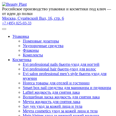
×
Российское производство упаковки и косметики под ключ —
от идеи до полки
Москва, Сущёвский Вал, 16, стр. 6
+7 (495) 025-03-33
Упаковка
Помповые дозаторы
Укупорочные средства
Флаконы
Комплекты
Косметика
Evi professional nails бьюти-уход для ногтей
Evi professional hair бьюти-уход для волос
Evi salon professional men’s style бьюти-уход для
мужчин
Horeca товары для отелей и гостиниц
Smart box nail средства для маникюра и педикюра
Lafitel жидкость для снятия лака
Волшебная ласка жидкость для снятия лака
Мечта жидкость для снятия лака
Say yes уход за кожей лица и тела
Мечта cosmetics уход за кожей лица и тела
Mein kleines уход за нежной кожей малыша