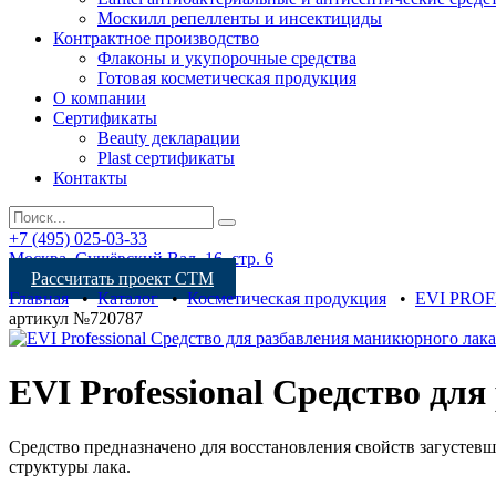
Москилл репелленты и инсектициды
Контрактное производство
Флаконы и укупорочные средства
Готовая косметическая продукция
О компании
Сертификаты
Beauty декларации
Plast сертификаты
Контакты
+7 (495) 025-03-33
Москва, Сущёвский Вал, 16, стр. 6
Рассчитать проект СТМ
Главная
•
Каталог
•
Косметическая продукция
•
EVI PRO
артикул №720787
EVI Professional Средство дл
Средство предназначено для восстановления свойств загустевш
структуры лака.