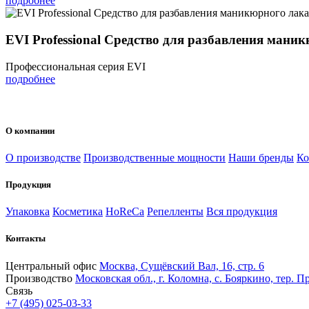
подробнее
EVI Professional Средство для разбавления мани
Профессиональная серия EVI
подробнее
О компании
О производстве
Производственные мощности
Наши бренды
Ко
Продукция
Упаковка
Косметика
HoReCa
Репелленты
Вся продукция
Контакты
Центральный офис
Москва, Сущёвский Вал, 16, стр. 6
Производство
Московская обл., г. Коломна, с. Бояркино, тер. Пр
Связь
+7 (495) 025-03-33