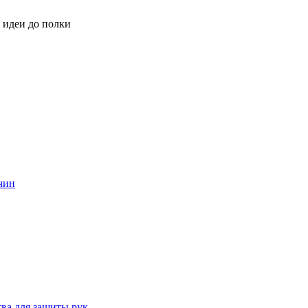
 идеи до полки
жчин
тва для защиты рук