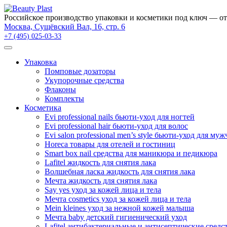
Российское производство упаковки и косметики под ключ — от
Москва, Сущёвский Вал, 16, стр. 6
+7 (495) 025-03-33
Упаковка
Помповые дозаторы
Укупорочные средства
Флаконы
Комплекты
Косметика
Evi professional nails бьюти-уход для ногтей
Evi professional hair бьюти-уход для волос
Evi salon professional men’s style бьюти-уход для му
Horeca товары для отелей и гостиниц
Smart box nail средства для маникюра и педикюра
Lafitel жидкость для снятия лака
Волшебная ласка жидкость для снятия лака
Мечта жидкость для снятия лака
Say yes уход за кожей лица и тела
Мечта cosmetics уход за кожей лица и тела
Mein kleines уход за нежной кожей малыша
Мечта baby детский гигиенический уход
Lafitel антибактериальные и антисептические средс