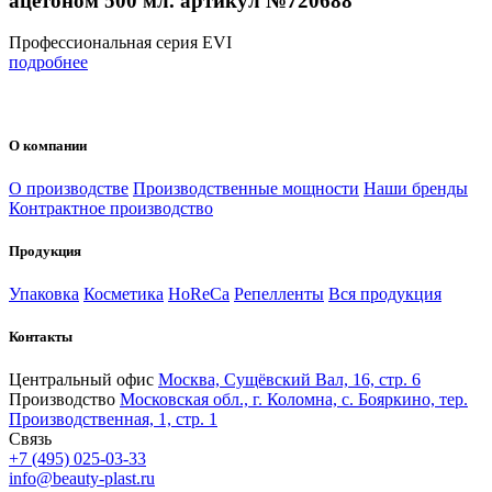
ацетоном 500 мл. артикул №720688
Профессиональная серия EVI
подробнее
О компании
О производстве
Производственные мощности
Наши бренды
Контрактное производство
Продукция
Упаковка
Косметика
HoReCa
Репелленты
Вся продукция
Контакты
Центральный офис
Москва, Сущёвский Вал, 16, стр. 6
Производство
Московская обл., г. Коломна, с. Бояркино, тер.
Производственная, 1, стр. 1
Связь
+7 (495) 025-03-33
info@beauty-plast.ru