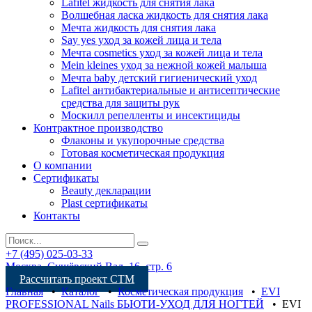
Lafitel жидкость для снятия лака
Волшебная ласка жидкость для снятия лака
Мечта жидкость для снятия лака
Say yes уход за кожей лица и тела
Мечта cosmetics уход за кожей лица и тела
Mein kleines уход за нежной кожей малыша
Мечта baby детский гигиенический уход
Lafitel антибактериальные и антисептические
средства для защиты рук
Москилл репелленты и инсектициды
Контрактное производство
Флаконы и укупорочные средства
Готовая косметическая продукция
О компании
Сертификаты
Beauty декларации
Plast сертификаты
Контакты
+7 (495) 025-03-33
Москва, Сущёвский Вал, 16, стр. 6
Рассчитать проект СТМ
Главная
•
Каталог
•
Косметическая продукция
•
EVI
PROFESSIONAL Nails БЬЮТИ-УХОД ДЛЯ НОГТЕЙ
•
EVI