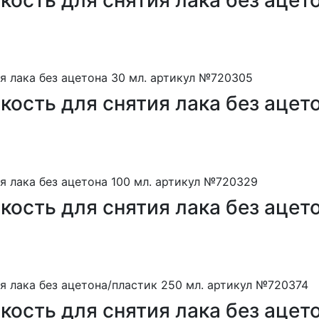
сть для снятия лака без ацето
сть для снятия лака без ацето
сть для снятия лака без ацето