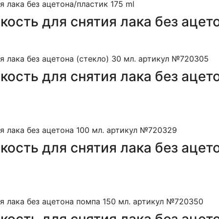
сть для снятия лака без ацето
сть для снятия лака без ацетон
сть для снятия лака без ацето
сть для снятия лака без ацето