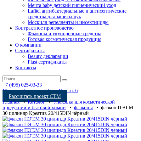
Мечта baby детский гигиенический уход
Lafitel антибактериальные и антисептические
средства для защиты рук
Москилл репелленты и инсектициды
Контрактное производство
Флаконы и укупорочные средства
Готовая косметическая продукция
О компании
Сертификаты
Beauty декларации
Plast сертификаты
Контакты
+7 (495) 025-03-33
Москва, Сущёвский Вал, 16, стр. 6
Рассчитать проект СТМ
Главная
•
Каталог
•
Упаковка для косметической
продукции и бытовой химии
•
флаконы
•
флакон ПЭТ.М
30 цилиндр Креатив 20/415DIN чёрный