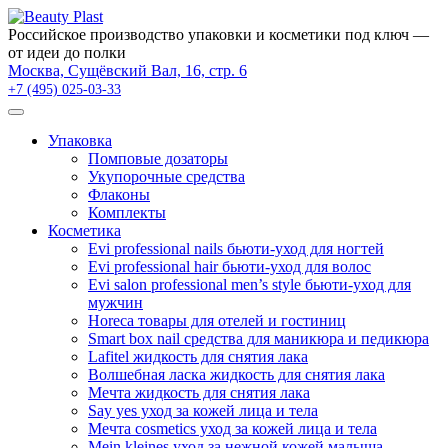
×
Российское производство упаковки и косметики под ключ —
от идеи до полки
Москва, Сущёвский Вал, 16, стр. 6
+7 (495) 025-03-33
Упаковка
Помповые дозаторы
Укупорочные средства
Флаконы
Комплекты
Косметика
Evi professional nails бьюти-уход для ногтей
Evi professional hair бьюти-уход для волос
Evi salon professional men’s style бьюти-уход для
мужчин
Horeca товары для отелей и гостиниц
Smart box nail средства для маникюра и педикюра
Lafitel жидкость для снятия лака
Волшебная ласка жидкость для снятия лака
Мечта жидкость для снятия лака
Say yes уход за кожей лица и тела
Мечта cosmetics уход за кожей лица и тела
Mein kleines уход за нежной кожей малыша