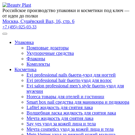
×
Российское производство упаковки и косметики под ключ —
от идеи до полки
Москва, Сущёвский Вал, 16, стр. 6
+7 (495) 025-03-33
Упаковка
Помповые дозаторы
Укупорочные средства
Флаконы
Комплекты
Косметика
Evi professional nails бьюти-уход для ногтей
Evi professional hair бьюти-уход для волос
Evi salon professional men’s style бьюти-уход для
мужчин
Horeca товары для отелей и гостиниц
Smart box nail средства для маникюра и педикюра
Lafitel жидкость для снятия лака
Волшебная ласка жидкость для снятия лака
Мечта жидкость для снятия лака
Say yes уход за кожей лица и тела
Мечта cosmetics уход за кожей лица и тела
Mein kleines уход за нежной кожей малыша