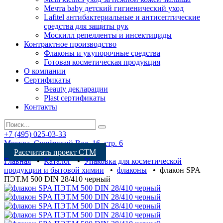
Мечта baby детский гигиенический уход
Lafitel антибактериальные и антисептические
средства для защиты рук
Москилл репелленты и инсектициды
Контрактное производство
Флаконы и укупорочные средства
Готовая косметическая продукция
О компании
Сертификаты
Beauty декларации
Plast сертификаты
Контакты
+7 (495) 025-03-33
Москва, Сущёвский Вал, 16, стр. 6
Рассчитать проект СТМ
Главная
•
Каталог
•
Упаковка для косметической
продукции и бытовой химии
•
флаконы
•
флакон SPA
ПЭТ.М 500 DIN 28/410 черный