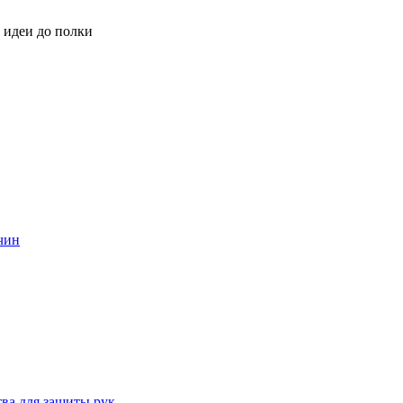
 идеи до полки
жчин
тва для защиты рук