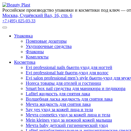
Российское производство упаковки и косметики под ключ — от
Москва, Сущёвский Вал, 16, стр. 6
+7 (495) 025-03-33
Упаковка
Помповые дозаторы
Укупорочные средства
Флаконы
Комплекты
Косметика
Evi professional nails бьюти-уход для ногтей
Evi professional hair бьюти-уход для волос
Evi salon professional men’s style бьюти-уход для му
Horeca товары для отелей и гостиниц
Smart box nail средства для маникюра и педикюра
Lafitel жидкость для снятия лака
Волшебная ласка жидкость для снятия лака
Мечта жидкость для снятия лака
Say yes уход за кожей лица и тела
Мечта cosmetics уход за кожей лица и тела
Mein kleines уход за нежной кожей малыша
Мечта baby детский гигиенический уход
Lafitel антибактериальные и антисептические средс