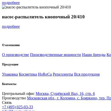
подробнее
насос-распылитель кнопочный 20/410
подробнее
О компании
О производстве
Производственные мощности
Наши бренды
Ко
Продукция
Упаковка
Косметика
HoReCa
Репелленты
Вся продукция
Контакты
Центральный офис
Москва, Сущёвский Вал, 16, стр. 6
Производство
Московская обл., г. Коломна, с. Бояркино, тер. Пр
Связь
+7 (495) 025-03-33