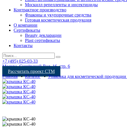
Москилл репелленты и инсектициды
Контрактное производство
Флаконы и укупорочные средства
Готовая косметическая продукция
О компании
Сертификаты
Beauty декларации
Plast сертификаты
Контакты
+7 (495) 025-03-33
Москва, Сущёвский Вал, 16, стр. 6
Рассчитать проект СТМ
Главная
•
Каталог
•
Упаковка для косметической продукции