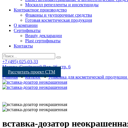
Москилл репелленты и инсектициды
Контрактное производство
Флаконы и укупорочные средства
Готовая косметическая продукция
О компании
Сертификаты
Beauty декларации
Plast сертификаты
Контакты
+7 (495) 025-03-33
Москва, Сущёвский Вал, 16, стр. 6
Рассчитать проект СТМ
Главная
•
Каталог
•
Упаковка для косметической продукции
вставка-дозатор неокрашенна