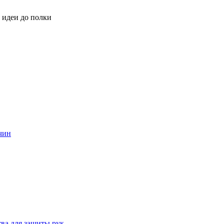
 идеи до полки
жчин
тва для защиты рук