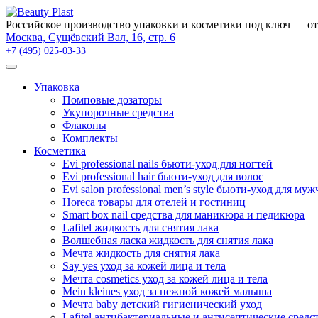
Российское производство упаковки и косметики под ключ — от
Москва, Сущёвский Вал, 16, стр. 6
+7 (495) 025-03-33
Упаковка
Помповые дозаторы
Укупорочные средства
Флаконы
Комплекты
Косметика
Evi professional nails бьюти-уход для ногтей
Evi professional hair бьюти-уход для волос
Evi salon professional men’s style бьюти-уход для му
Horeca товары для отелей и гостиниц
Smart box nail средства для маникюра и педикюра
Lafitel жидкость для снятия лака
Волшебная ласка жидкость для снятия лака
Мечта жидкость для снятия лака
Say yes уход за кожей лица и тела
Мечта cosmetics уход за кожей лица и тела
Mein kleines уход за нежной кожей малыша
Мечта baby детский гигиенический уход
Lafitel антибактериальные и антисептические средс