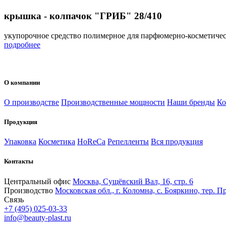
крышка - колпачок "ГРИБ" 28/410
укупорочное средство полимерное для парфюмерно-косметиче
подробнее
О компании
О производстве
Производственные мощности
Наши бренды
Ко
Продукция
Упаковка
Косметика
HoReCa
Репелленты
Вся продукция
Контакты
Центральный офис
Москва, Сущёвский Вал, 16, стр. 6
Производство
Московская обл., г. Коломна, с. Бояркино, тер. Пр
Связь
+7 (495) 025-03-33
info@beauty-plast.ru