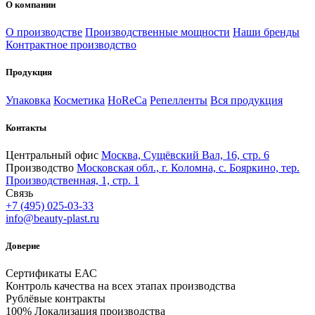
О компании
О производстве
Производственные мощности
Наши бренды
Контрактное производство
Продукция
Упаковка
Косметика
HoReCa
Репелленты
Вся продукция
Контакты
Центральный офис
Москва, Сущёвский Вал, 16, стр. 6
Производство
Московская обл., г. Коломна, с. Бояркино, тер.
Производственная, 1, стр. 1
Связь
+7 (495) 025-03-33
info@beauty-plast.ru
Доверие
Сертификаты ЕАС
Контроль качества на всех этапах производства
Рублёвые контракты
100% Локализация производства