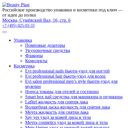
×
Российское производство упаковки и косметики под ключ —
от идеи до полки
Москва, Сущёвский Вал, 16, стр. 6
+7 (495) 025-03-33
Упаковка
Помповые дозаторы
Укупорочные средства
Флаконы
Комплекты
Косметика
Evi professional nails бьюти-уход для ногтей
Evi professional hair бьюти-уход для волос
Evi salon professional men’s style бьюти-уход для
мужчин
Horeca товары для отелей и гостиниц
Smart box nail средства для маникюра и педикюра
Lafitel жидкость для снятия лака
Волшебная ласка жидкость для снятия лака
Мечта жидкость для снятия лака
Say yes уход за кожей лица и тела
Мечта cosmetics уход за кожей лица и тела
Mein kleines уход за нежной кожей малыша