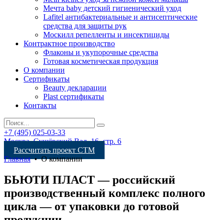
Мечта baby детский гигиенический уход
Lafitel антибактериальные и антисептические
средства для защиты рук
Москилл репелленты и инсектициды
Контрактное производство
Флаконы и укупорочные средства
Готовая косметическая продукция
О компании
Сертификаты
Beauty декларации
Plast сертификаты
Контакты
+7 (495) 025-03-33
Москва, Сущёвский Вал, 16, стр. 6
Рассчитать проект СТМ
Главная
•
О компании
БЬЮТИ ПЛАСТ — российский
производственный комплекс полного
цикла — от упаковки до готовой
продукции