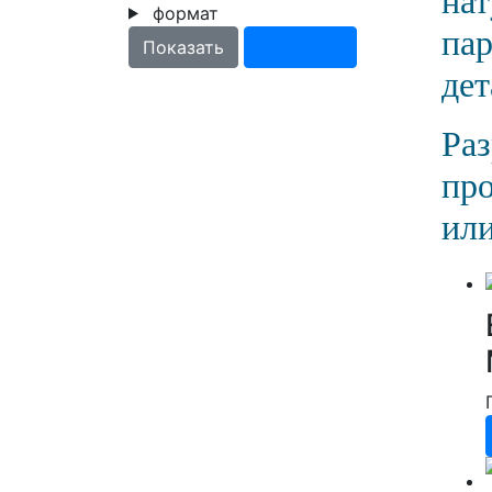
на
формат
па
дет
Раз
пр
или