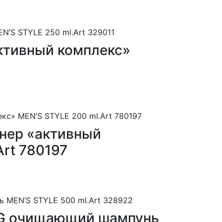
активный комплекс»
онер «активный
rt 780197
ING очищающий шампунь