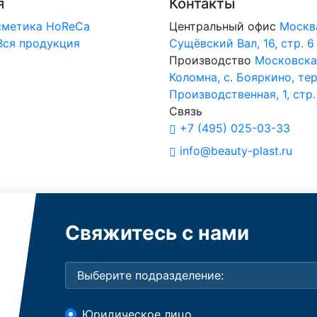
я
Контакты
сметика
HoReCa
Центральный офис
Москв
Вся продукция
Сущёвский Вал, 16, стр. 6
Производство
Московская
Коломна, с. Бояркино, тер
Производственная, 1, стр.
Связь
+7 (495) 025-03-33
info@beauty-plast.ru
Свяжитесь с нами
Юридическое лицо