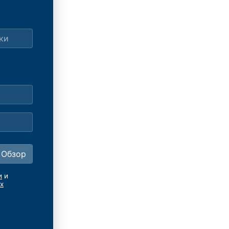
и
и
х