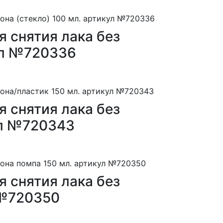
 снятия лака без
кул №720336
 снятия лака без
ул №720343
 снятия лака без
 №720350