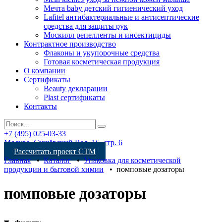
Мечта baby детский гигиенический уход
Lafitel антибактериальные и антисептические
средства для защиты рук
Москилл репелленты и инсектициды
Контрактное производство
Флаконы и укупорочные средства
Готовая косметическая продукция
О компании
Сертификаты
Beauty декларации
Plast сертификаты
Контакты
+7 (495) 025-03-33
Москва, Сущёвский Вал, 16, стр. 6
Рассчитать проект СТМ
Главная
•
Каталог
•
Упаковка для косметической
продукции и бытовой химии
•
помповые дозаторы
помповые дозаторы