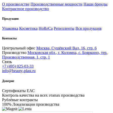
О производстве
Производственные мощности
Наши бренды
Контрактное производство
Продукция
Упаковка
Косметика
HoReCa
Репелленты
Вся продукция
Контакты
Центральный офис
Москва, Сущёвский Вал, 16, стр. 6
Производство
Московская обл., г. Коломна, с. Бояркино, тер.
Производственная, 1, стр. 1
Связь
+7 (495) 025-03-33
info@beauty-plast.ru
Доверие
Сертификаты ЕАС
Контроль качества на всех этапах производства
Рублёвые контракты
100% Локализация производства