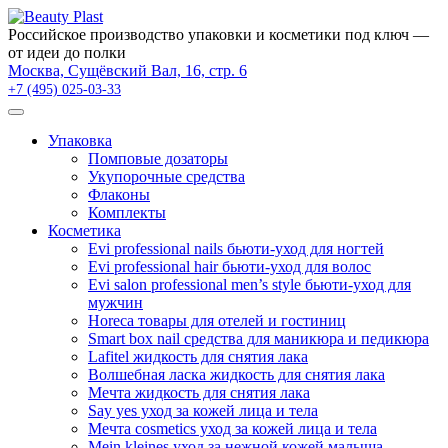
×
Российское производство упаковки и косметики под ключ —
от идеи до полки
Москва, Сущёвский Вал, 16, стр. 6
+7 (495) 025-03-33
Упаковка
Помповые дозаторы
Укупорочные средства
Флаконы
Комплекты
Косметика
Evi professional nails бьюти-уход для ногтей
Evi professional hair бьюти-уход для волос
Evi salon professional men’s style бьюти-уход для
мужчин
Horeca товары для отелей и гостиниц
Smart box nail средства для маникюра и педикюра
Lafitel жидкость для снятия лака
Волшебная ласка жидкость для снятия лака
Мечта жидкость для снятия лака
Say yes уход за кожей лица и тела
Мечта cosmetics уход за кожей лица и тела
Mein kleines уход за нежной кожей малыша