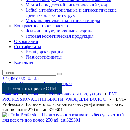
Мечта baby детский гигиенический уход
Lafitel антибактериальные и антисептические
средства для защиты рук
Москилл репелленты и инсектициды
Контрактное производство
Флаконы и укупорочные средства
Готовая косметическая продукция
О компании
Сертификаты
Beauty декларации
Plast сертификаты
Контакты
+7 (495) 025-03-33
Москва, Сущёвский Вал, 16, стр. 6
Рассчитать проект СТМ
Главная
•
Каталог
•
Косметическая продукция
•
EVI
PROFESSIONAL Hair БЬЮТИ-УХОД ДЛЯ ВОЛОС
•
«EVI»
Professional Бальзам-ополаскиватель бессульфатный для всех
типов волос 250 ml. art.329301