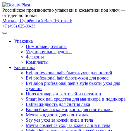
×
Российское производство упаковки и косметики под ключ —
от идеи до полки
Москва, Сущёвский Вал, 16, стр. 6
+7 (495) 025-03-33
Упаковка
Помповые дозаторы
Укупорочные средства
Флаконы
Комплекты
Косметика
Evi professional nails бьюти-уход для ногтей
Evi professional hair бьюти-уход для волос
Evi salon professional men’s style бьюти-уход для
мужчин
Horeca товары для отелей и гостиниц
Smart box nail средства для маникюра и педикюра
Lafitel жидкость для снятия лака
Волшебная ласка жидкость для снятия лака
Мечта жидкость для снятия лака
Say yes уход за кожей лица и тела
Мечта cosmetics уход за кожей лица и тела
Mein kleines уход за нежной кожей малыша