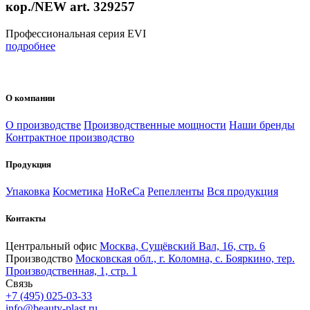
кор./NEW аrt. 329257
Профессиональная серия EVI
подробнее
О компании
О производстве
Производственные мощности
Наши бренды
Контрактное производство
Продукция
Упаковка
Косметика
HoReCa
Репелленты
Вся продукция
Контакты
Центральный офис
Москва, Сущёвский Вал, 16, стр. 6
Производство
Московская обл., г. Коломна, с. Бояркино, тер.
Производственная, 1, стр. 1
Связь
+7 (495) 025-03-33
info@beauty-plast.ru