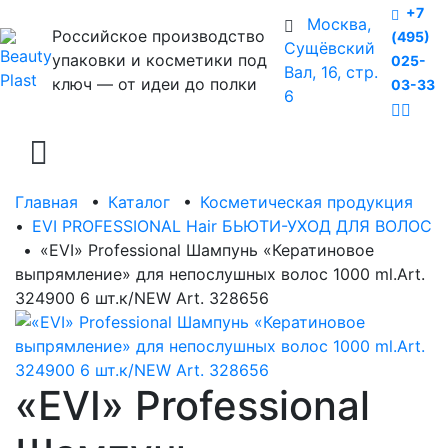
+7
Москва,
Российское производство
(495)
Сущёвский
упаковки и косметики под
025-
Вал, 16, стр.
ключ — от идеи до полки
03-33
6
Главная
•
Каталог
•
Косметическая продукция
•
EVI PROFESSIONAL Hair БЬЮТИ-УХОД ДЛЯ ВОЛОС
•
«EVI» Professional Шампунь «Кератиновое
выпрямление» для непослушных волос 1000 ml.Art.
324900 6 шт.к/NEW Art. 328656
«EVI» Professional