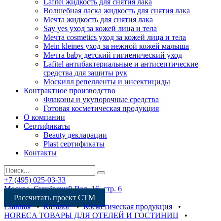
Lafitel жидкость для снятия лака
Волшебная ласка жидкость для снятия лака
Мечта жидкость для снятия лака
Say yes уход за кожей лица и тела
Мечта cosmetics уход за кожей лица и тела
Mein kleines уход за нежной кожей малыша
Мечта baby детский гигиенический уход
Lafitel антибактериальные и антисептические
средства для защиты рук
Москилл репелленты и инсектициды
Контрактное производство
Флаконы и укупорочные средства
Готовая косметическая продукция
О компании
Сертификаты
Beauty декларации
Plast сертификаты
Контакты
+7 (495) 025-03-33
Москва, Сущёвский Вал, 16, стр. 6
Рассчитать проект СТМ
Главная
•
Каталог
•
Косметическая продукция
•
HORECA ТОВАРЫ ДЛЯ ОТЕЛЕЙ И ГОСТИНИЦ
•