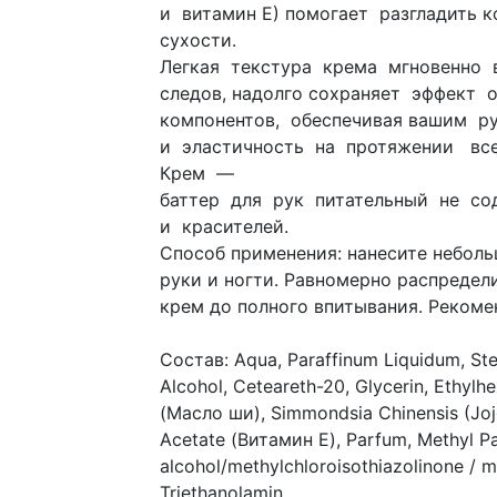
и витамин Е) помогает разгладить ко
сухости.
Легкая текстура крема мгновенно 
следов, надолго сохраняет эффект
компонентов, обеспечивая вашим р
и эластичность на протяжении все
Крем —
баттер для рук питательный не со
и красителей.
Способ применения: нанесите неболь
руки и ногти. Равномерно распреде
крем до полного впитывания. Реком
Состав: Aqua, Paraffinum Liquidum, Stea
Alcohol, Ceteareth-20, Glycerin, Ethylh
(Масло ши), Simmondsia Chinensis (Jo
Acetate (Витамин Е), Parfum, Methyl Pa
alcohol/methylchloroisothiazolinone / 
Triethanolamin