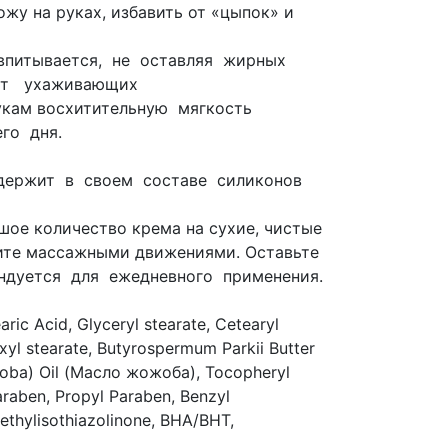
жу на руках, избавить от «цыпок» и
впитывается, не оставляя жирных
 от ухаживающих
укам восхитительную мягкость
го дня.
держит в своем составе силиконов
шое количество крема на сухие, чистые
лите массажными движениями. Оставьте
ендуется для ежедневного применения.
ric Acid, Glyceryl stearate, Cetearyl
exyl stearate, Butyrospermum Parkii Butter
joba) Oil (Масло жожоба), Tocopheryl
raben, Propyl Paraben, Benzyl
methylisothiazolinone, BHA/BHT,