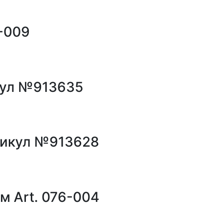
-009
кул №913635
ртикул №913628
 Art. 076-004