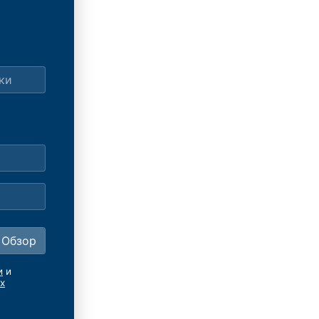
и
и
х