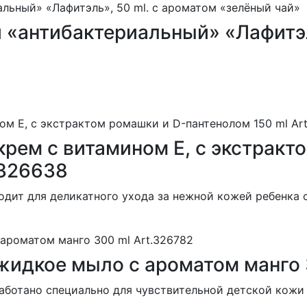
й «антибактериальный» «Лафитэл
крем с витамином Е, с экстракт
 326638
одит для деликатного ухода за нежной кожей ребенка 
жидкое мыло с ароматом манго 
аботано специально для чувствительной детской кожи