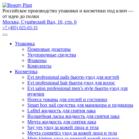
×
Российское производство упаковки и косметики под ключ —
от идеи до полки
Москва, Сущёвский Вал, 16, стр. 6
+7 (495) 025-03-33
Упаковка
Помповые дозаторы
Укупорочные средства
Флаконы
Комплекты
Косметика
Evi professional nails бьюти-уход для ногтей
Evi professional hair бьюти-уход для волос
Evi salon professional men’s style бьюти-уход для
мужчин
Horeca товары для отелей и гостиниц
Smart box nail средства для маникюра и педикюра
Lafitel жидкость для снятия лака
Волшебная ласка жидкость для снятия лака
Мечта жидкость для снятия лака
Say yes уход за кожей лица и тела
Мечта cosmetics уход за кожей лица и тела
Mein kleines уход за нежной кожей малыша