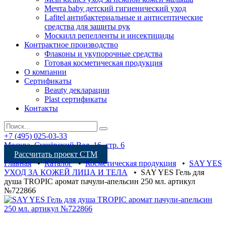
Мечта baby детский гигиенический уход
Lafitel антибактериальные и антисептические
средства для защиты рук
Москилл репелленты и инсектициды
Контрактное производство
Флаконы и укупорочные средства
Готовая косметическая продукция
О компании
Сертификаты
Beauty декларации
Plast сертификаты
Контакты
+7 (495) 025-03-33
Москва, Сущёвский Вал, 16, стр. 6
Рассчитать проект СТМ
Главная
•
Каталог
•
Косметическая продукция
•
SAY YES
УХОД ЗА КОЖЕЙ ЛИЦА И ТЕЛА
•
SAY YES Гель для
душа TROPIC аромат пачули-апельсин 250 мл. артикул
№722866