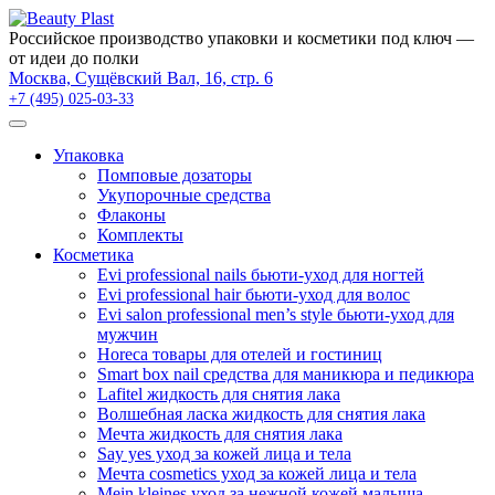
×
Российское производство упаковки и косметики под ключ —
от идеи до полки
Москва, Сущёвский Вал, 16, стр. 6
+7 (495) 025-03-33
Упаковка
Помповые дозаторы
Укупорочные средства
Флаконы
Комплекты
Косметика
Evi professional nails бьюти-уход для ногтей
Evi professional hair бьюти-уход для волос
Evi salon professional men’s style бьюти-уход для
мужчин
Horeca товары для отелей и гостиниц
Smart box nail средства для маникюра и педикюра
Lafitel жидкость для снятия лака
Волшебная ласка жидкость для снятия лака
Мечта жидкость для снятия лака
Say yes уход за кожей лица и тела
Мечта cosmetics уход за кожей лица и тела
Mein kleines уход за нежной кожей малыша