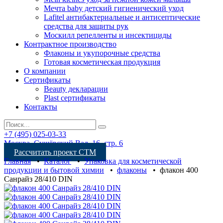
Мечта baby детский гигиенический уход
Lafitel антибактериальные и антисептические
средства для защиты рук
Москилл репелленты и инсектициды
Контрактное производство
Флаконы и укупорочные средства
Готовая косметическая продукция
О компании
Сертификаты
Beauty декларации
Plast сертификаты
Контакты
+7 (495) 025-03-33
Москва, Сущёвский Вал, 16, стр. 6
Рассчитать проект СТМ
Главная
•
Каталог
•
Упаковка для косметической
продукции и бытовой химии
•
флаконы
•
флакон 400
Санрайз 28/410 DIN