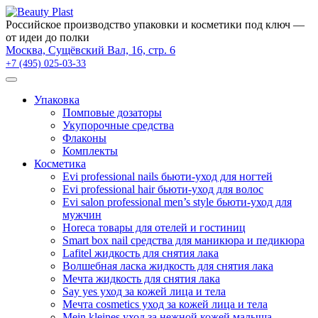
×
Российское производство упаковки и косметики под ключ —
от идеи до полки
Москва, Сущёвский Вал, 16, стр. 6
+7 (495) 025-03-33
Упаковка
Помповые дозаторы
Укупорочные средства
Флаконы
Комплекты
Косметика
Evi professional nails бьюти-уход для ногтей
Evi professional hair бьюти-уход для волос
Evi salon professional men’s style бьюти-уход для
мужчин
Horeca товары для отелей и гостиниц
Smart box nail средства для маникюра и педикюра
Lafitel жидкость для снятия лака
Волшебная ласка жидкость для снятия лака
Мечта жидкость для снятия лака
Say yes уход за кожей лица и тела
Мечта cosmetics уход за кожей лица и тела
Mein kleines уход за нежной кожей малыша