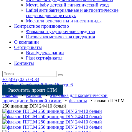
Мечта baby детский гигиенический уход
Lafitel антибактериальные и антисептические
средства для защиты рук
Москилл репелленты и инсектициды
Контрактное производство
Флаконы и укупорочные средства
Готовая косметическая продукция
О компании
Сертификаты
Beauty декларации
Plast сертификаты
Контакты
+7 (495) 025-03-33
Москва, Сущёвский Вал, 16, стр. 6
Рассчитать проект СТМ
Главная
•
Каталог
•
Упаковка для косметической
продукции и бытовой химии
•
флаконы
•
флакон ПЭТ.М
250 цилиндр DIN 24/410 белый