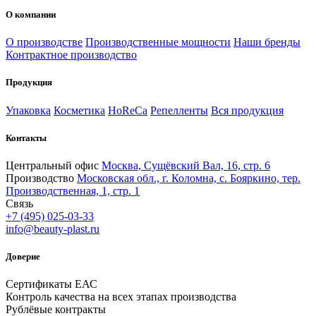
О компании
О производстве
Производственные мощности
Наши бренды
Контрактное производство
Продукция
Упаковка
Косметика
HoReCa
Репелленты
Вся продукция
Контакты
Центральный офис
Москва, Сущёвский Вал, 16, стр. 6
Производство
Московская обл., г. Коломна, с. Бояркино, тер.
Производственная, 1, стр. 1
Связь
+7 (495) 025-03-33
info@beauty-plast.ru
Доверие
Сертификаты ЕАС
Контроль качества на всех этапах производства
Рублёвые контракты