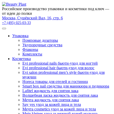
×
Российское производство упаковки и косметики под ключ —
от идеи до полки
Москва, Сущёвский Вал, 16, стр. 6
+7 (495) 025-03-33
Упаковка
Помповые дозаторы
Укупорочные средства
Флаконы
Комплекты
Косметика
Evi professional nails бьюти-уход для ногтей
Evi professional hair бьюти-уход для волос
Evi salon professional men’s style бьюти-уход для
мужчин
Horeca товары для отелей и гостиниц
Smart box nail средства для маникюра и педикюра
Lafitel жидкость для снятия лака
Волшебная ласка жидкость для снятия лака
Мечта жидкость для снятия лака
Say yes уход за кожей лица и тела
Мечта cosmetics уход за кожей лица и тела
Mein kleines уход за нежной кожей малыша