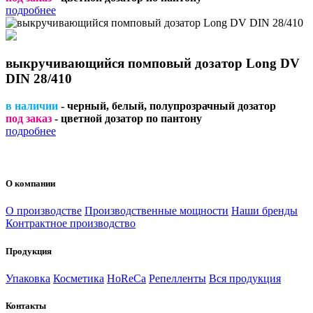
подробнее
выкручивающийся помповый дозатор Long DV
DIN 28/410
в наличии
- черный, белый, полупрозрачный дозатор
под заказ
- цветной дозатор по пантону
подробнее
О компании
О производстве
Производственные мощности
Наши бренды
Контрактное производство
Продукция
Упаковка
Косметика
HoReCa
Репелленты
Вся продукция
Контакты