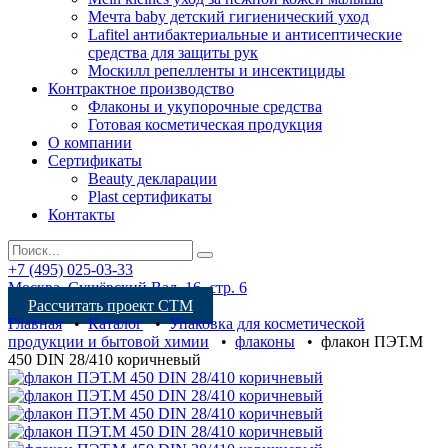
Мечта baby детский гигиенический уход
Lafitel антибактериальные и антисептические
средства для защиты рук
Москилл репелленты и инсектициды
Контрактное производство
Флаконы и укупорочные средства
Готовая косметическая продукция
О компании
Сертификаты
Beauty декларации
Plast сертификаты
Контакты
+7 (495) 025-03-33
Москва, Сущёвский Вал, 16, стр. 6
Рассчитать проект СТМ
Главная
•
Каталог
•
Упаковка для косметической
продукции и бытовой химии
•
флаконы
•
флакон ПЭТ.М
450 DIN 28/410 коричневый