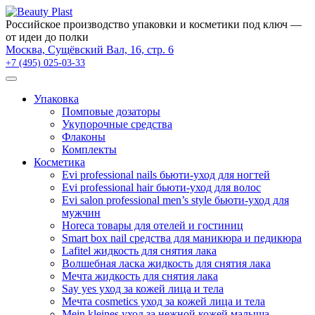
×
Российское производство упаковки и косметики под ключ —
от идеи до полки
Москва, Сущёвский Вал, 16, стр. 6
+7 (495) 025-03-33
Упаковка
Помповые дозаторы
Укупорочные средства
Флаконы
Комплекты
Косметика
Evi professional nails бьюти-уход для ногтей
Evi professional hair бьюти-уход для волос
Evi salon professional men’s style бьюти-уход для
мужчин
Horeca товары для отелей и гостиниц
Smart box nail средства для маникюра и педикюра
Lafitel жидкость для снятия лака
Волшебная ласка жидкость для снятия лака
Мечта жидкость для снятия лака
Say yes уход за кожей лица и тела
Мечта cosmetics уход за кожей лица и тела
Mein kleines уход за нежной кожей малыша