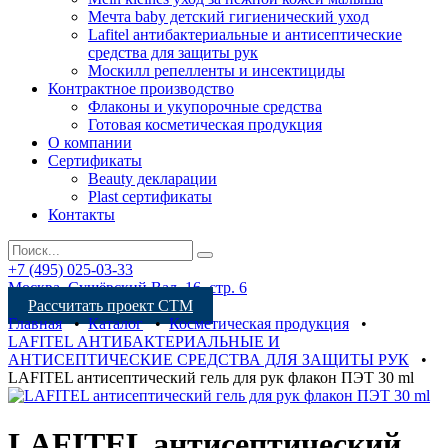
Мечта baby детский гигиенический уход
Lafitel антибактериальные и антисептические
средства для защиты рук
Москилл репелленты и инсектициды
Контрактное производство
Флаконы и укупорочные средства
Готовая косметическая продукция
О компании
Сертификаты
Beauty декларации
Plast сертификаты
Контакты
+7 (495) 025-03-33
Москва, Сущёвский Вал, 16, стр. 6
Рассчитать проект СТМ
Главная
•
Каталог
•
Косметическая продукция
•
LAFITEL АНТИБАКТЕРИАЛЬНЫЕ И
АНТИСЕПТИЧЕСКИЕ СРЕДСТВА ДЛЯ ЗАЩИТЫ РУК
•
LAFITEL антисептический гель для рук флакон ПЭТ 30 ml
LAFITEL антисептический