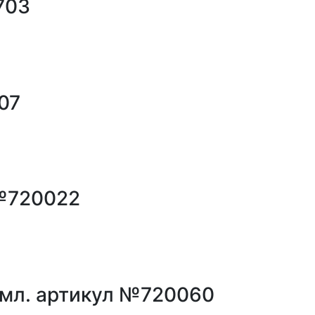
703
07
 №720022
 мл. артикул №720060