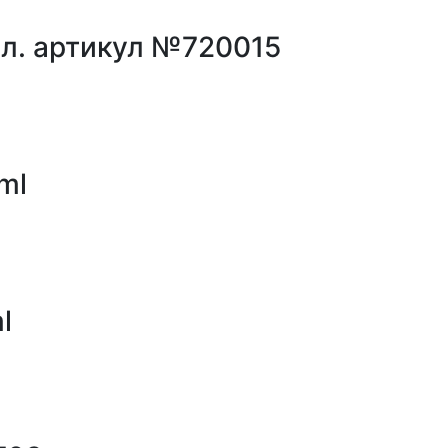
мл. артикул №720015
ml
l