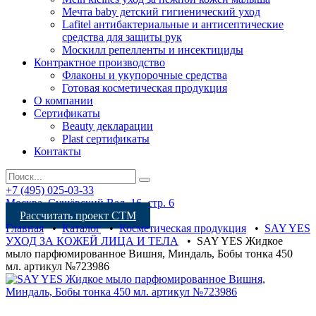
Мечта baby детский гигиенический уход
Lafitel антибактериальные и антисептические
средства для защиты рук
Москилл репелленты и инсектициды
Контрактное производство
Флаконы и укупорочные средства
Готовая косметическая продукция
О компании
Сертификаты
Beauty декларации
Plast сертификаты
Контакты
+7 (495) 025-03-33
Москва, Сущёвский Вал, 16, стр. 6
Рассчитать проект СТМ
Главная
•
Каталог
•
Косметическая продукция
•
SAY YES
УХОД ЗА КОЖЕЙ ЛИЦА И ТЕЛА
•
SAY YES Жидкое
мыло парфюмированное Вишня, Миндаль, Бобы тонка 450
мл. артикул №723986