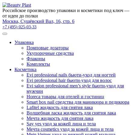
×
Российское производство упаковки и косметики под ключ —
от идеи до полки
Москва, Сущёвский Вал, 16, стр. 6
+7 (495) 025-03-33
Упаковка
Помповые дозаторы
Укупорочные средства
Флаконы
Комплекты
Косметика
Evi professional nails бьюти-уход для ногтей
Evi professional hair бьюти-уход для волос
Evi salon professional men’s style бьюти-уход для
мужчин
Horeca товары для отелей и гостиниц
Smart box nail средства для маникюра и педикюра
Lafitel жидкость для снятия лака
Волшебная ласка жидкость для снятия лака
Мечта жидкость для снятия лака
Say yes уход за кожей лица и тела
Мечта cosmetics уход за кожей лица и тела
Mein kleines уход за нежной кожей малыша