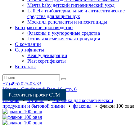
Мечта baby детский гигиенический уход
Lafitel антибактериальные и антисептические
средства для защиты рук
Москилл репелленты и инсектициды
Контрактное производство
Флаконы и укупорочные средства
Готовая косметическая продукция
О компании
Сертификаты
Beauty декларации
Plast сертификаты
Контакты
+7 (495) 025-03-33
Москва, Сущёвский Вал, 16, стр. 6
Рассчитать проект СТМ
Главная
•
Каталог
•
Упаковка для косметической
продукции и бытовой химии
•
флаконы
•
флакон 100 овал