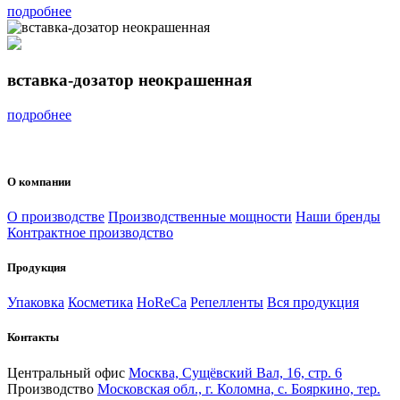
подробнее
вставка-дозатор неокрашенная
подробнее
О компании
О производстве
Производственные мощности
Наши бренды
Контрактное производство
Продукция
Упаковка
Косметика
HoReCa
Репелленты
Вся продукция
Контакты
Центральный офис
Москва, Сущёвский Вал, 16, стр. 6
Производство
Московская обл., г. Коломна, с. Бояркино, тер.