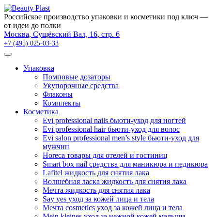
×
Российское производство упаковки и косметики под ключ —
от идеи до полки
Москва, Сущёвский Вал, 16, стр. 6
+7 (495) 025-03-33
Упаковка
Помповые дозаторы
Укупорочные средства
Флаконы
Комплекты
Косметика
Evi professional nails бьюти-уход для ногтей
Evi professional hair бьюти-уход для волос
Evi salon professional men’s style бьюти-уход для
мужчин
Horeca товары для отелей и гостиниц
Smart box nail средства для маникюра и педикюра
Lafitel жидкость для снятия лака
Волшебная ласка жидкость для снятия лака
Мечта жидкость для снятия лака
Say yes уход за кожей лица и тела
Мечта cosmetics уход за кожей лица и тела
Mein kleines уход за нежной кожей малыша